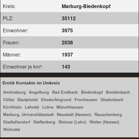
Kreis:
Marburg-Biedenkopf
PLZ:
35112
Einwohner:
3975
Frauen:
2038
Männer:
1937
Einwohner je km²:
143
Erotik Kontakte im Umkreis
Amöneburg
Angelburg
Bad Endbach
Biedenkopf
Breidenbach
Cölbe
Dautphetal
Ebsdorfergrund
Fronhausen
Gladenbach
Kirchhain
Lahntal
Lohra
Münchhausen
Marburg, Universitätsstadt
Neustadt (Hessen)
Rauschenberg
Stadtallendorf
Steffenberg
Weimar (Lahn)
Wetter (Hessen)
Wohratal